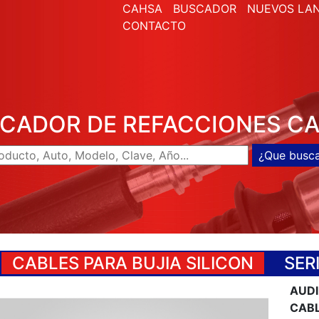
CAHSA
BUSCADOR
NUEVOS LA
CONTACTO
CADOR DE REFACCIONES C
CABLES PARA BUJIA SILICON
SERI
AUDI
CABL