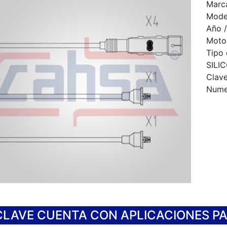
Marca
Mode
Año /
Motor
Tipo
SILI
Clav
Numer
CLAVE CUENTA CON APLICACIONES P