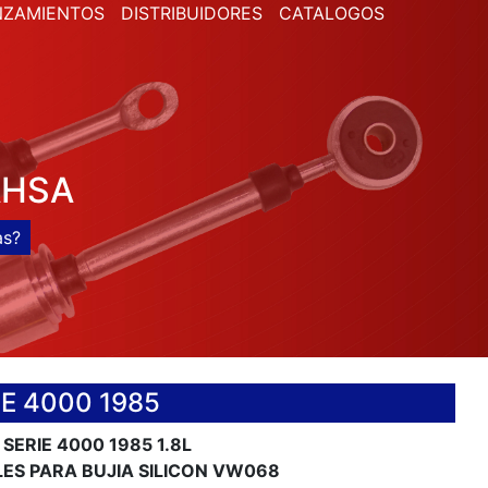
NZAMIENTOS
DISTRIBUIDORES
CATALOGOS
AHSA
E 4000 1985
 SERIE 4000 1985 1.8L
ES PARA BUJIA SILICON VW068