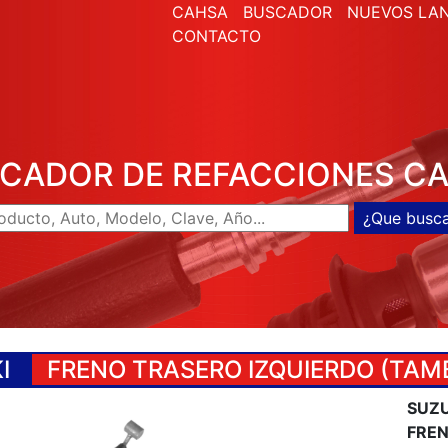
CAHSA
BUSCADOR
NUEVOS LA
CONTACTO
CADOR DE REFACCIONES C
I
FRENO TRASERO IZQUIERDO (TAM
SUZU
FREN