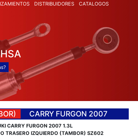
NZAMIENTOS
DISTRIBUIDORES
CATALOGOS
AHSA
BOR)
CARRY FURGON 2007
KI CARRY FURGON 2007 1.3L
O TRASERO IZQUIERDO (TAMBOR) SZ602