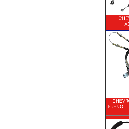
CHE
A
CHEVRO
FRENO TR