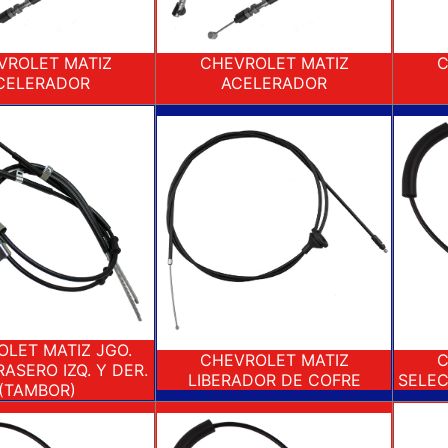
VROLET MATIZ
CHEVROLET MATIZ
C
CELERADOR
ACELERADOR
LET MATIZ JGO.
CHEVROLET MATIZ
C
ASERO IZQ. Y DER.
LIBERADOR DE COFRE
SELEC
(TAMBOR)