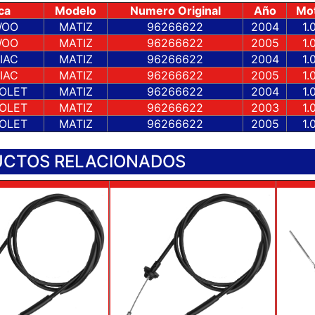
ca
Modelo
Numero Original
Año
Mo
WOO
MATIZ
96266622
2004
1.
WOO
MATIZ
96266622
2005
1.
IAC
MATIZ
96266622
2004
1.
IAC
MATIZ
96266622
2005
1.
OLET
MATIZ
96266622
2004
1.
OLET
MATIZ
96266622
2003
1.
OLET
MATIZ
96266622
2005
1.
CTOS RELACIONADOS