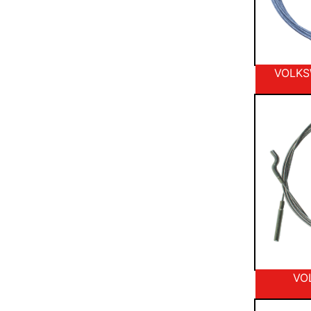
VOLKS
VO