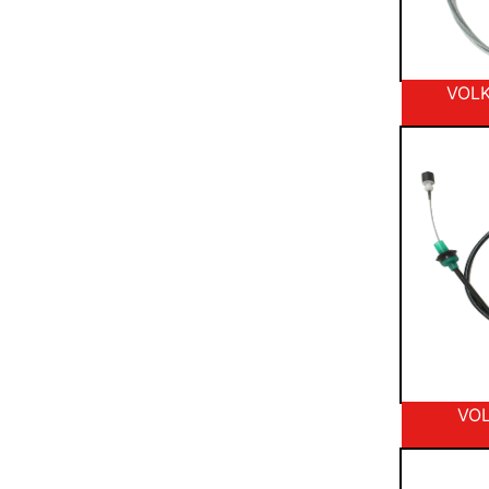
VOL
VO