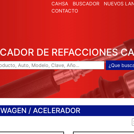
CAHSA
BUSCADOR
NUEVOS LA
CONTACTO
CADOR DE REFACCIONES C
SWAGEN
/ ACELERADOR